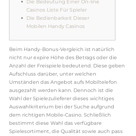
Die Bedeutung Einer On-line
Offers
Casinos Liste Für Spieler
Die Bedienbarkeit Dieser
Mobilen Handy Casinos
Beim Handy-Bonus-Vergleich ist natürlich
nicht nur expire Höhe des Betrags oder die
Anzahl der Freispiele bedeutend. Diese geben
Aufschluss darüber, unter welchen
Umständen das Angebot aufs Mobiltelefon
ausgezahlt werden kann. Dennoch ist die
Wahl der Spielezulieferer dieses wichtiges
Auswahlkriterium bei der Suche aufgrund
dem richtigen Mobile-Casino. Schließlich
bestimmt diese Wahl das verfügbare
Spielesortiment, die Qualität sowie auch pass