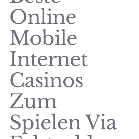
Online
Mobile
Internet
Casinos
Zum
Spielen Via