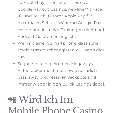
zu Apple Pay Internet casinos oder
Google Pay out Casinos. newlineMit Face
ID und Touch ID sorgt Apple Pay für
maximalen Schutz, während Google Pay
rasche und intuitive Zahlungen direkt auf
Android-Geräten ermöglicht.
Wer mit einem Smartphone klassischer
sowie strategischer agieren will, kann dies
tun.
Sogar expire nagelneuen Megaways
Video poker machines sowie natürlich
pass away progressiven Jackpots sind
immer wieder in den Quick Casinos dabei.
📲 Wird Ich Im
Mobile Phone Casino