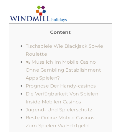
Skip
Toggle
to
Naviga
content
Search
for:
Content
Tischspiele Wie Blackjack Sowie
Home
Roulette
📲 Muss Ich Im Mobile Casino
About Us
Ohne Gambling Establishment
Apps Spielen?
Destinations
Prognose Der Handy-casinos
Die Verfügbarkeit Von Spielen
Inside Mobilen Casinos
Experiences
Jugend- Und Spielerschutz
Beste Online Mobile Casinos
Stays
Zum Spielen Via Echtgeld