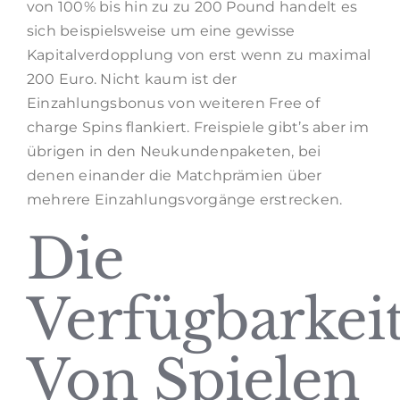
von 100% bis hin zu zu 200 Pound handelt es
sich beispielsweise um eine gewisse
Kapitalverdopplung von erst wenn zu maximal
200 Euro. Nicht kaum ist der
Einzahlungsbonus von weiteren Free of
charge Spins flankiert. Freispiele gibt’s aber im
übrigen in den Neukundenpaketen, bei
denen einander die Matchprämien über
mehrere Einzahlungsvorgänge erstrecken.
Die
Verfügbarkei
Von Spielen