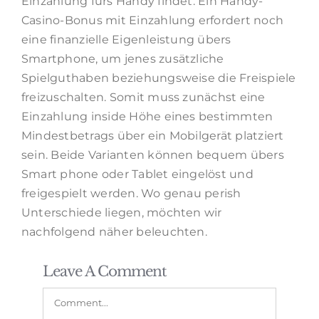
Einzahlung fürs Handy findet. Ein Handy-
Casino-Bonus mit Einzahlung erfordert noch
eine finanzielle Eigenleistung übers
Smartphone, um jenes zusätzliche
Spielguthaben beziehungsweise die Freispiele
freizuschalten. Somit muss zunächst eine
Einzahlung inside Höhe eines bestimmten
Mindestbetrags über ein Mobilgerät platziert
sein. Beide Varianten können bequem übers
Smart phone oder Tablet eingelöst und
freigespielt werden. Wo genau perish
Unterschiede liegen, möchten wir
nachfolgend näher beleuchten.
Leave A Comment
Comment