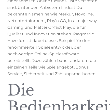
einer seriösen Online Casinos Liste vertreten
sind. Unter den Anbietern findest Du
bekannte Namen na wie Merkur, Novoline,
Netentertainment, Play’n GO, In a major way
Gaming und Matter-of-fact Play, die für
Qualität und Innovation stehen. Pragmatic
Have fun ist dabei dieses Beispiel für den
renommierten Spieleentwickler, der
hochwertige Online-Spielesoftware
bereitstellt. Dazu zählen bauer anderem die
einzelnen Teile wie Spielangebot, Bonus,
Service, Sicherheit und Zahlungsmethoden.
Die
Bedienbarkei