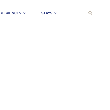
XPERIENCES
STAYS