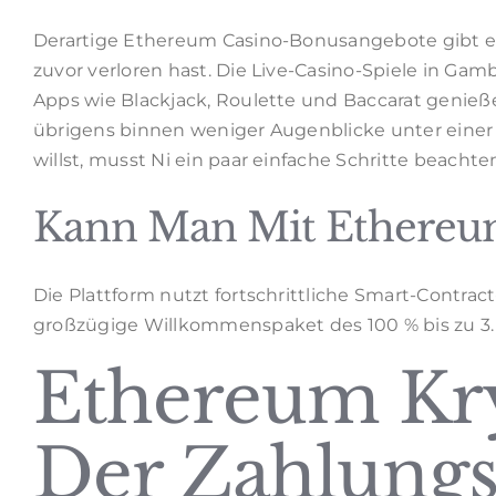
Derartige Ethereum Casino-Bonusangebote gibt e
zuvor verloren hast. Die Live-Casino-Spiele in Gam
Apps wie Blackjack, Roulette und Baccarat genieß
übrigens binnen weniger Augenblicke unter einer
willst, musst Ni ein paar einfache Schritte beachte
Kann Man Mit Ethereum
Die Plattform nutzt fortschrittliche Smart-Contra
großzügige Willkommenspaket des 100 % bis zu 3. 0
Ethereum Kry
Der Zahlung