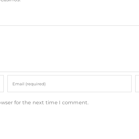
owser for the next time I comment.