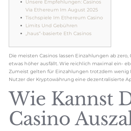
Unsere Empfehlungen: Casinos
Via Ethereum Im August 2025
Tischspiele Im Ethereum Casino
Limits Und Gebühren
„haus“-basierte Eth Casinos
Die meisten Casinos lassen Einzahlungen ab zero,
etwas höher ausfällt. Wie reichlich maximal ein- 
Zumeist gelten für Einzahlungen trotzdem wenig L
Nutzer der Kryptowährung eine dezentralisierte A
Wie Kannst 
Casino Ausza