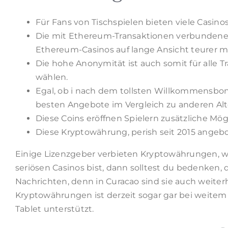
Für Fans von Tischspielen bieten viele Casino
Die mit Ethereum-Transaktionen verbundenen 
Ethereum-Casinos auf lange Ansicht teurer 
Die hohe Anonymität ist auch somit für alle
wählen.
Egal, ob i nach dem tollsten Willkommensbon
besten Angebote im Vergleich zu anderen Alt
Diese Coins eröffnen Spielern zusätzliche Mö
Diese Kryptowährung, perish seit 2015 angeb
Einige Lizenzgeber verbieten Kryptowährungen, wä
seriösen Casinos bist, dann solltest du bedenken
Nachrichten, denn in Curacao sind sie auch weite
Kryptowährungen ist derzeit sogar gar bei wei
Tablet unterstützt.