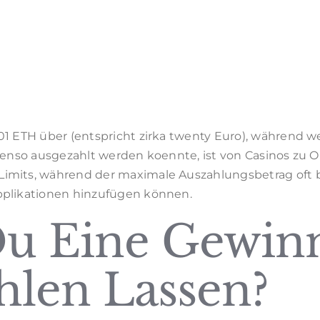
 01 ETH über (entspricht zirka twenty Euro), während 
ebenso ausgezahlt werden koennte, ist von Casinos zu 
imits, während der maximale Auszahlungsbetrag oft bei
pplikationen hinzufügen können.
Du Eine Gewin
hlen Lassen?