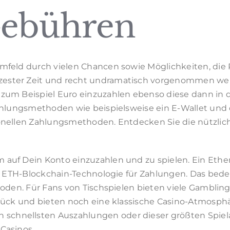
Gebühren
umfeld durch vielen Chancen sowie Möglichkeiten, di
ester Zeit und recht undramatisch vorgenommen wer
 zum Beispiel Euro einzuzahlen ebenso diese dann i
ahlungsmethoden wie beispielsweise ein E-Wallet und de
ionellen Zahlungsmethoden. Entdecken Sie die nützlic
auf Dein Konto einzuzahlen und zu spielen. Ein Ether
 ETH-Blockchain-Technologie für Zahlungen. Das bedeu
hoden. Für Fans von Tischspielen bieten viele Gamblin
lück und bieten noch eine klassische Casino-Atmosphär
hnellsten Auszahlungen oder dieser größten Spielau
Casinos.