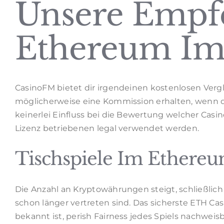
Unsere Empf
Ethereum Im
CasinoFM bietet dir irgendeinen kostenlosen Vergl
möglicherweise eine Kommission erhalten, wenn du 
keinerlei Einfluss bei die Bewertung welcher Casin
Lizenz betriebenen legal verwendet werden.
Tischspiele Im Ethere
Die Anzahl an Kryptowährungen steigt, schließlich
schon länger vertreten sind. Das sicherste ETH Casin
bekannt ist, perish Fairness jedes Spiels nachwei