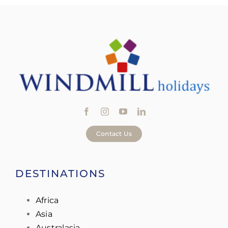
Contact Us
DESTINATIONS
Africa
Asia
Australasia