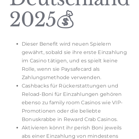
2025💰
Dieser Benefit wird neuen Spielern
gewährt, sobald sie ihre erste Einzahlung
im Casino tätigen, und es spielt keine
Rolle, wenn sie Paysafecard als
Zahlungsmethode verwenden.
Cashbacks für Rückerstattungen und
Reload-Boni für Einzahlungen gehören
ebenso zu family room Casinos wie VIP-
Promotionen oder die beliebte
Bonuskrabbe in Reward Crab Casinos.
Aktivieren könnt ihr perish Boni jeweils
abs einer Einzahlung von mindestens