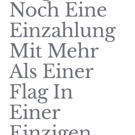
Noch Eine
Einzahlung
Mit Mehr
Als Einer
Flag In
Einer
Einzigen