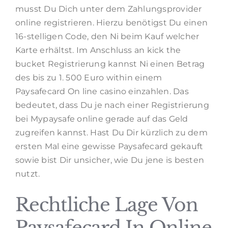
musst Du Dich unter dem Zahlungsprovider
online registrieren. Hierzu benötigst Du einen
16-stelligen Code, den Ni beim Kauf welcher
Karte erhältst. Im Anschluss an kick the
bucket Registrierung kannst Ni einen Betrag
des bis zu 1. 500 Euro within einem
Paysafecard On line casino einzahlen. Das
bedeutet, dass Du je nach einer Registrierung
bei Mypaysafe online gerade auf das Geld
zugreifen kannst. Hast Du Dir kürzlich zu dem
ersten Mal eine gewisse Paysafecard gekauft
sowie bist Dir unsicher, wie Du jene is besten
nutzt.
Rechtliche Lage Von
Paysafecard In Online