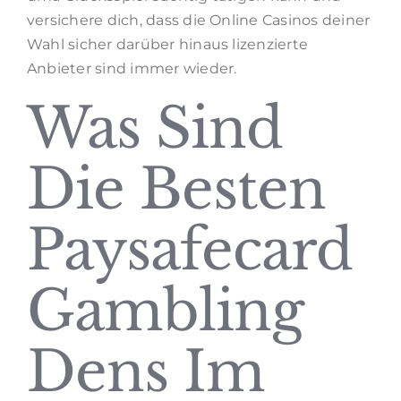
versichere dich, dass die Online Casinos deiner
Wahl sicher darüber hinaus lizenzierte
Anbieter sind immer wieder.
Was Sind
Die Besten
Paysafecard
Gambling
Dens Im