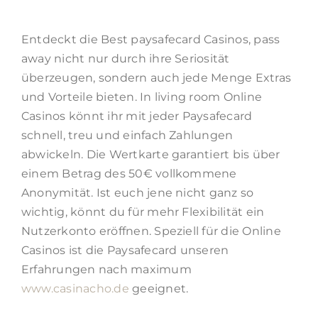
Entdeckt die Best paysafecard Casinos, pass
away nicht nur durch ihre Seriosität
überzeugen, sondern auch jede Menge Extras
und Vorteile bieten. In living room Online
Casinos könnt ihr mit jeder Paysafecard
schnell, treu und einfach Zahlungen
abwickeln. Die Wertkarte garantiert bis über
einem Betrag des 50€ vollkommene
Anonymität. Ist euch jene nicht ganz so
wichtig, könnt du für mehr Flexibilität ein
Nutzerkonto eröffnen. Speziell für die Online
Casinos ist die Paysafecard unseren
Erfahrungen nach maximum
www.casinacho.de
geeignet.