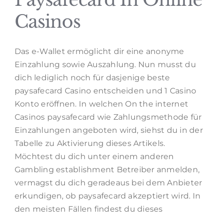
Casinos
Das e-Wallet ermöglicht dir eine anonyme
Einzahlung sowie Auszahlung. Nun musst du
dich lediglich noch für dasjenige beste
paysafecard Casino entscheiden und 1 Casino
Konto eröffnen. In welchen On the internet
Casinos paysafecard wie Zahlungsmethode für
Einzahlungen angeboten wird, siehst du in der
Tabelle zu Aktivierung dieses Artikels.
Möchtest du dich unter einem anderen
Gambling establishment Betreiber anmelden,
vermagst du dich geradeaus bei dem Anbieter
erkundigen, ob paysafecard akzeptiert wird. In
den meisten Fällen findest du dieses