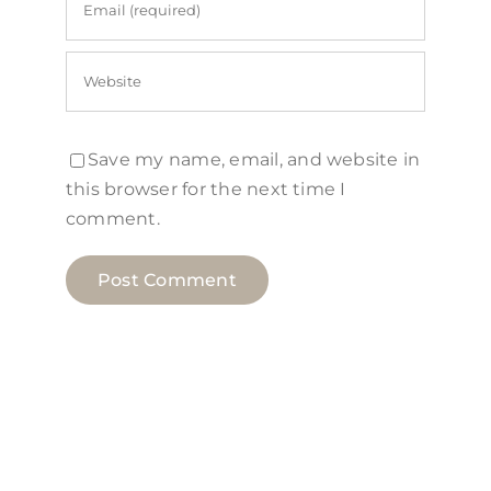
Save my name, email, and website in
this browser for the next time I
comment.